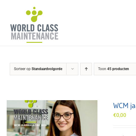
Ga
naar
inhoud
Sorteer op
Standaardvolgorde
Toon
45 producten
WCM ja
€
0,00