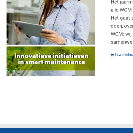
Het jaarm
alle WCM 
Het gaat 
doen, over
WCM: wij 
samenwerk
In winkelm