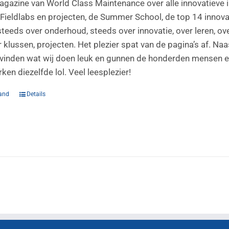
agazine van World Class Maintenance over alle innovatieve i
Fieldlabs en projecten, de Summer School, de top 14 innovati
steeds over onderhoud, steeds over innovatie, over leren, ov
 klussen, projecten. Het plezier spat van de pagina’s af. Na
vinden wat wij doen leuk en gunnen de honderden mensen en t
en diezelfde lol. Veel leesplezier!
and
Details