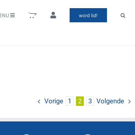
ENU
word lid!
Vorige
1
2
3
Volgende