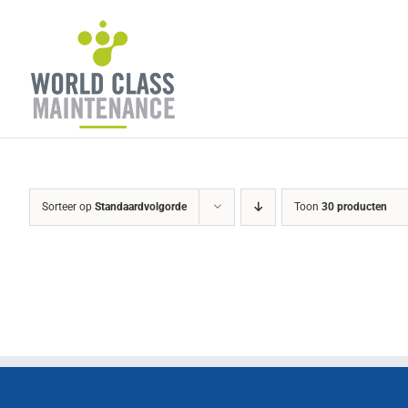
Ga
naar
inhoud
Sorteer op
Standaardvolgorde
Toon
30 producten