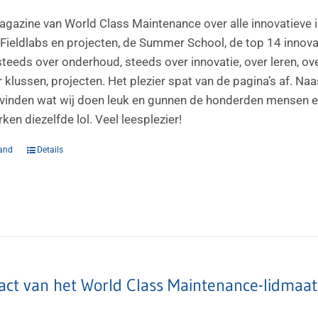
agazine van World Class Maintenance over alle innovatieve i
Fieldlabs en projecten, de Summer School, de top 14 innovati
steeds over onderhoud, steeds over innovatie, over leren, ov
 klussen, projecten. Het plezier spat van de pagina’s af. Na
vinden wat wij doen leuk en gunnen de honderden mensen en t
en diezelfde lol. Veel leesplezier!
and
Details
act van het World Class Maintenance-lidmaa