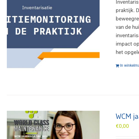
Inventari
praktijk.
beweegred
van de hui
inventari
impact op
het opgel
In winkelm
WCM ja
€
0,00