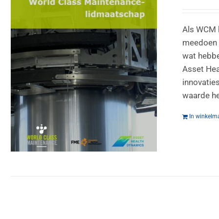
Als WCM h
meedoen a
wat hebbe
Asset Hea
innovatie
waarde he
In winkelm