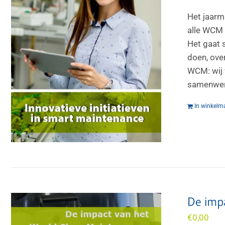
Het jaarm
alle WCM 
Het gaat 
doen, over
WCM: wij 
samenwerk
In winkelm
De imp
€
0,00