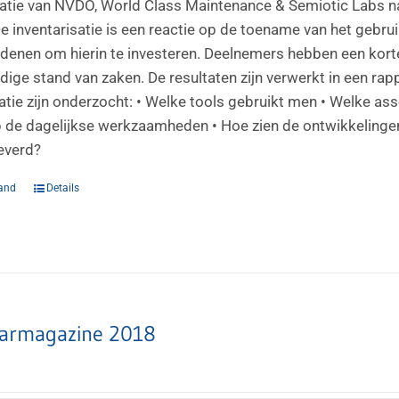
satie van NVDO, World Class Maintenance & Semiotic Labs na
 De inventarisatie is een reactie op de toename van het gebr
enen om hierin te investeren. Deelnemers hebben een korte
dige stand van zaken. De resultaten zijn verwerkt in een rap
satie zijn onderzocht: • Welke tools gebruikt men • Welke a
 de dagelijkse werkzaamheden • Hoe zien de ontwikkelingen
everd?
and
Details
armagazine 2018