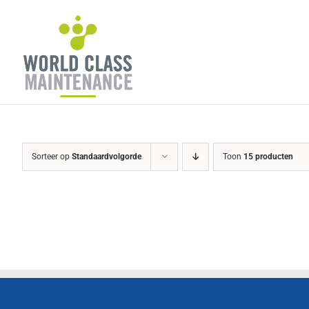
Ga
naar
inhoud
Sorteer op
Standaardvolgorde
Toon
15 producten