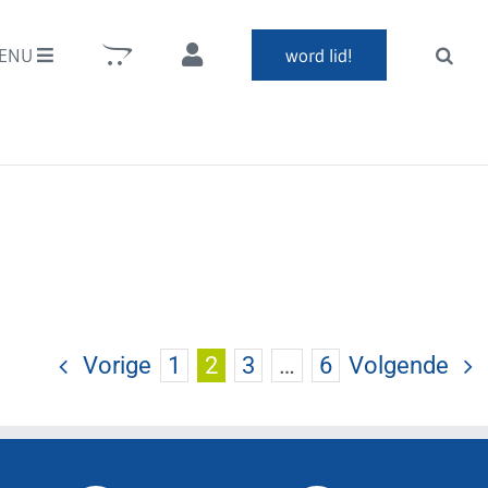
ENU
word lid!
Vorige
1
2
3
…
6
Volgende