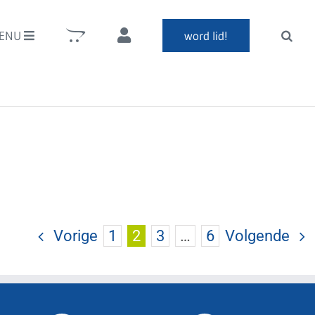
ENU
word lid!
Vorige
1
2
3
…
6
Volgende