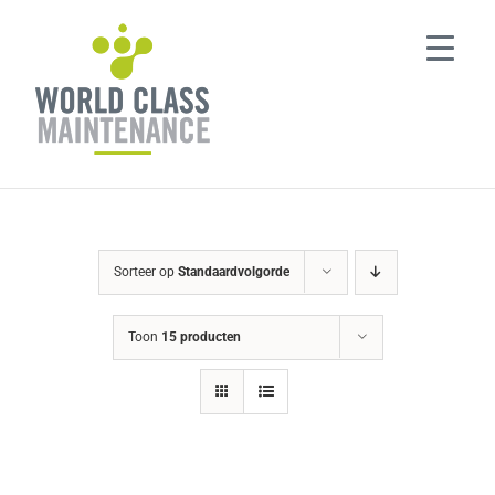
Ga
naar
inhoud
Sorteer op
Standaardvolgorde
Toon
15 producten