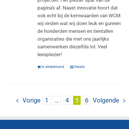
projecten. Het plezier spat van de
pagina’s af. Naast innovatie hoort dat
ook echt bij de kernwaarden van WCM:
wij vinden wat wij doen leuk en gunnen
de honderden mensen en tientallen
organisaties die met ons jaarlijks
samenwerken diezelfde lol. Veel
leesplezier!
In winkelmand
Details
Vorige
1
…
4
5
6
Volgende