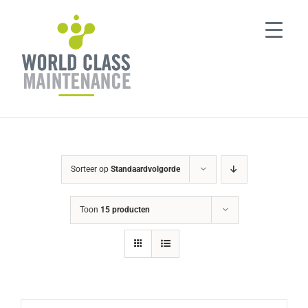
Ga
naar
inhoud
Sorteer op
Standaardvolgorde
Toon
15 producten