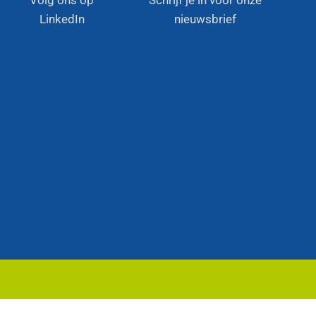
Volg ons op
Schrijf je in voor onze
LinkedIn
nieuwsbrief