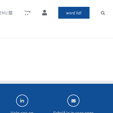
ENU
word lid!