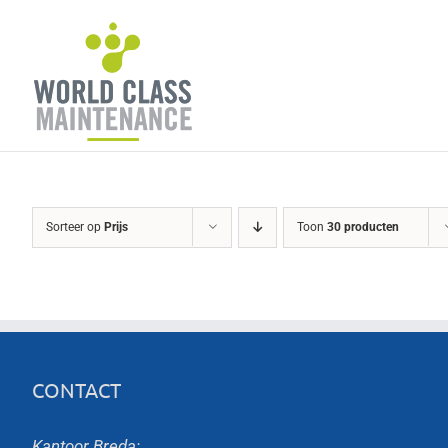
Ga
naar
inhoud
Sorteer op
Prijs
Toon
30 producten
CONTACT
Kantoor Breda: