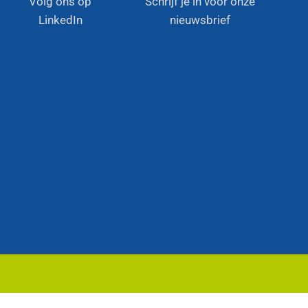
Volg ons op
Schrijf je in voor onze
LinkedIn
nieuwsbrief