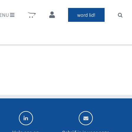
ENU
word lid!