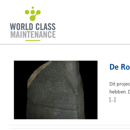
Ga
naar
inhoud
De Ro
Dit proje
hebben. D
[...]