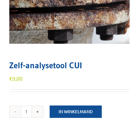
Zelf-analysetool CUI
€
0,00
IN WINKELMAND
Zelf-
analysetool
CUI