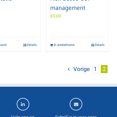
management
€
0,00
lmand
Details
In winkelmand
Details
Vorige
1
2
Volg ons op
Schrijf je in voor onze