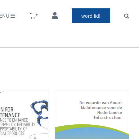
ENU
word lid!