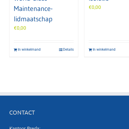
Maintenance-
€
0,00
lidmaatschap
€
0,00
In winkelmand
Details
In winkelmand
CONTACT
Kantoor Breda: