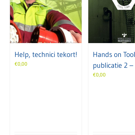
Help, technici tekort!
Hands on Too
€
0,00
publicatie 2 
€
0,00