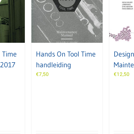
l Time
Hands On Tool Time
Design
– 2017
handleiding
Maint
€
7,50
€
12,50