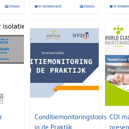
Details
In winkelmand
Details
In winke
r
Conditiemonitoringstools
COI m
in de Praktijk
presen