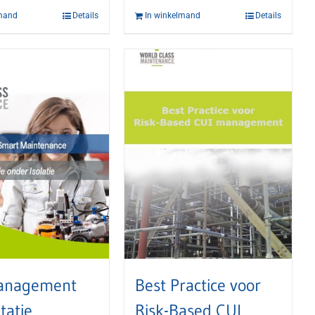
lmand
Details
In winkelmand
Details
anagement
Best Practice voor
tatie
Risk-Based CUI