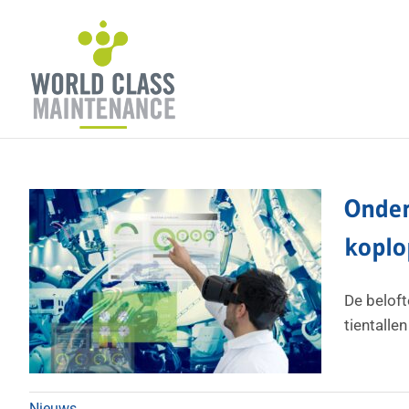
Ga
naar
inhoud
Onder
koplo
De beloft
tientalle
Nieuws