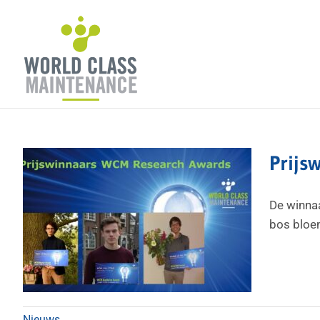
Ga
naar
inhoud
Prijs
De winna
bos bloem
Nieuws