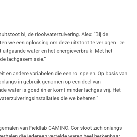
itstoot bij de rioolwaterzuivering. Alex: “Bij de
hten we een oplossing om deze uitstoot te verlagen. De
et uitgaande water en het energieverbruik. Met het
de lachgasemissie.”
it en andere variabelen die een rol spelen. Op basis van
onlangs in gebruik genomen op een deel van
ande water is goed én er komt minder lachgas vrij. Het
aterzuiveringsinstallaties die we beheren.”
emalen van Fieldlab CAMINO. Cor sloot zich onlangs
 verhalen die iedereen vertelde waren heel herkenbaar.