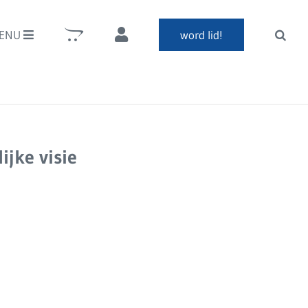
ENU
word lid!
jke visie