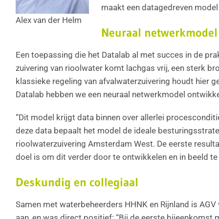
maakt een datagedreven model 
Alex van der Helm
Neuraal netwerkmodel
Een toepassing die het Datalab al met succes in de prakt
zuivering van rioolwater komt lachgas vrij, een sterk 
klassieke regeling van afvalwaterzuivering houdt hier ge
Datalab hebben we een neuraal netwerkmodel ontwikkel
“Dit model krijgt data binnen over allerlei procescondi
deze data bepaalt het model de ideale besturingsstra
rioolwaterzuivering Amsterdam West. De eerste resultate
doel is om dit verder door te ontwikkelen en in beeld t
Deskundig en collegiaal
Samen met waterbeheerders HHNK en Rijnland is AGV vo
aan, en was direct positief: “Bij de eerste bijeenkomst 