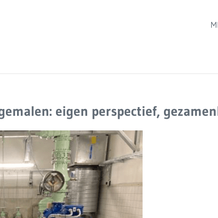
M
emalen: eigen perspectief, gezamenli