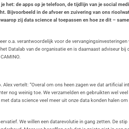
 het: de apps op je telefoon, de tijdlijn van je social med
cht. Bijvoorbeeld in de afvoer en zuivering van ons rioolw
 waarop zij data science al toepassen en hoe ze dit – sam
r o.a. verantwoordelijk voor de vervangingsinvesteringen v
et Datalab van de organisatie en is daarnaast adviseur bij
b CAMINO.
Alex vertelt: “Overal om ons heen zagen we dat artificial in
ter nog weinig toe. We verzamelden en gebruikten wel veel 
 met data science veel meer uit onze data konden halen om
servatief. We willen een datarevolutie in gang zetten. De sti