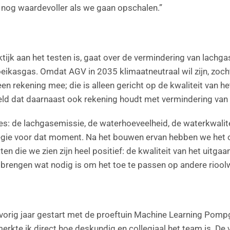
nog waardevoller als we gaan opschalen.”
ijk aan het testen is, gaat over de vermindering van lachgasu
broeikasgas. Omdat AGV in 2035 klimaatneutraal wil zijn, zoc
en rekening mee; die is alleen gericht op de kwaliteit van h
d dat daarnaast ook rekening houdt met vermindering van 
ties: de lachgasemissie, de waterhoeveelheid, de waterkwalite
tegie voor dat moment. Na het bouwen ervan hebben we het 
n die we zien zijn heel positief: de kwaliteit van het uitga
e brengen wat nodig is om het toe te passen op andere rioolw
rig jaar gestart met de proeftuin Machine Learning Pompg
merkte ik direct hoe deskundig en collegiaal het team is. De