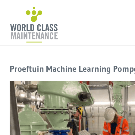
Ga
naar
inhoud
Proeftuin Machine Learning Pompg