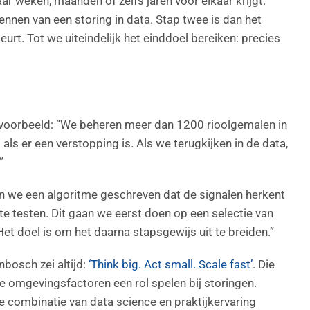
r weken, maanden of zelfs jaren voor elkaar krijgt.
nnen van een storing in data. Stap twee is dan het
urt. Tot we uiteindelijk het einddoel bereiken: precies
n voorbeeld: “We beheren meer dan 1200 rioolgemalen in
s er een verstopping is. Als we terugkijken in de data,
”
en we een algoritme geschreven dat de signalen herkent
te testen. Dit gaan we eerst doen op een selectie van
t doel is om het daarna stapsgewijs uit te breiden.”
bosch zei altijd:
‘Think big. Act small. Scale fast’
. Die
e omgevingsfactoren een rol spelen bij storingen.
 combinatie van data science en praktijkervaring