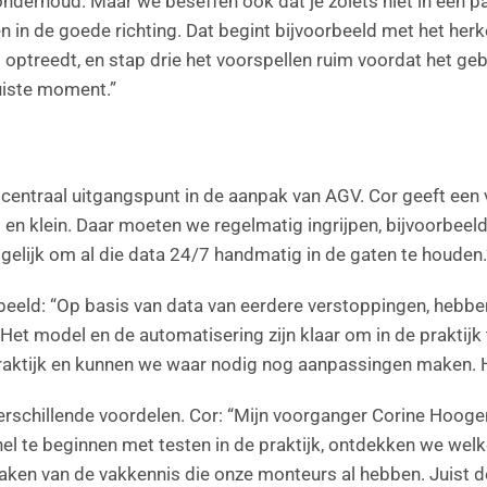
derhoud. Maar we beseffen ook dat je zoiets niet in een paa
 in de goede richting. Dat begint bijvoorbeeld met het herke
 optreedt, en stap drie het voorspellen ruim voordat het gebe
juiste moment.”
n centraal uitgangspunt in de aanpak van AGV. Cor geeft ee
 klein. Daar moeten we regelmatig ingrijpen, bijvoorbeeld al
gelijk om al die data 24/7 handmatig in de gaten te houden.
beeld: “Op basis van data van eerdere verstoppingen, hebb
Het model en de automatisering zijn klaar om in de praktijk 
raktijk en kunnen we waar nodig nog aanpassingen maken. He
rschillende voordelen. Cor: “Mijn voorganger Corine Hoogen
nel te beginnen met testen in de praktijk, ontdekken we welk
en van de vakkennis die onze monteurs al hebben. Juist de