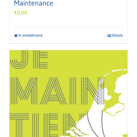
Maintenance
€
0,00
In winkelmand
Details