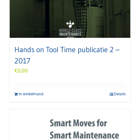
Hands on Tool Time publicatie 2 –
2017
€
0,00
In winkelmand
Details