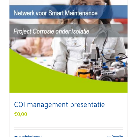
COI management presentatie
€
0,00
In winkelmand
Details