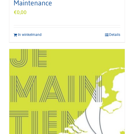
Maintenance
€
0,00
In winkelmand
Details