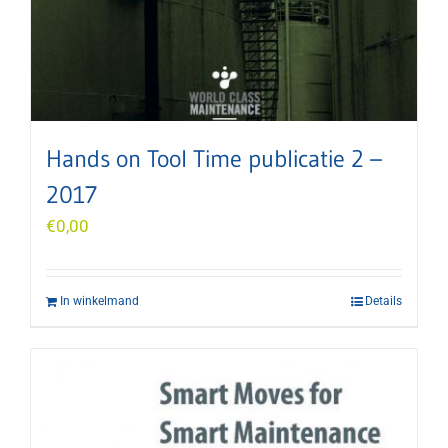
Hands on Tool Time publicatie 2 –
2017
€
0,00
In winkelmand
Details