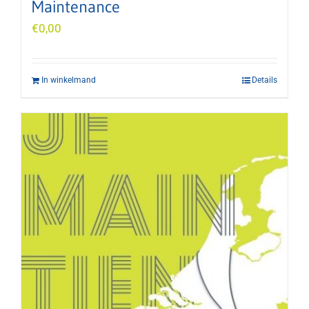
Maintenance
€
0,00
In winkelmand
Details