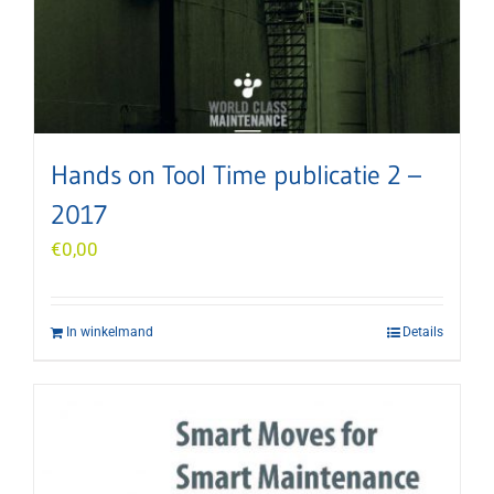
Hands on Tool Time publicatie 2 –
2017
€
0,00
In winkelmand
Details