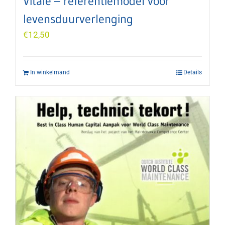
Vitale – referentiemodel voor
levensduurverlenging
€
12,50
In winkelmand
Details