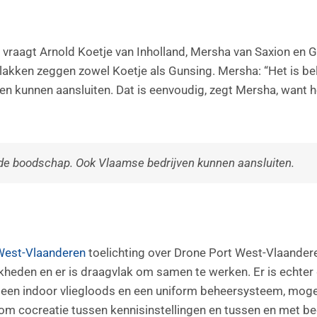
en vraagt Arnold Koetje van Inholland, Mersha van Saxion en
vlakken zeggen zowel Koetje als Gunsing. Mersha: “Het is bel
rijven kunnen aansluiten. Dat is eenvoudig, zegt Mersha, want
s de boodschap. Ook Vlaamse bedrijven kunnen aansluiten.
est-Vlaanderen
toelichting over Drone Port West-Vlaande
jkheden en er is draagvlak om samen te werken. Er is echte
als een indoor vliegloods en een uniform beheersysteem, mog
m cocreatie tussen kennisinstellingen en tussen en met bed