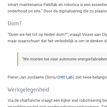
smart maintenance Fieldlab en robotica is een essentiee
onderhoud on site.” Door de digitalisering die zo plaats
Dom?
“Doen we het tot op heden dom?”, vraagt Visser aan Cl
maar waarschuwt dat het verleidelijk is om te denken 
“We moeten toe naar autonome energiefabrieken 
Pieter-Jan Jordaens (Sirris/
OWI-Lab
) ziet twee belangr
Werkgelegenheid
Via de chatfunctie vraagt een kijker wat robotisering
en redden we het niet zonder robotica-oplossingen. Taken