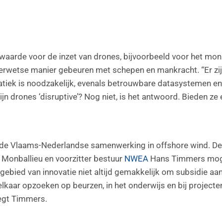
waarde voor de inzet van drones, bijvoorbeeld voor het mo
erwetse manier gebeuren met schepen en mankracht. “Er zij
tiek is noodzakelijk, evenals betrouwbare datasystemen en f
n drones ‘disruptive’? Nog niet, is het antwoord. Bieden ze 
 de Vlaams-Nederlandse samenwerking in offshore wind. De
f Monballieu en voorzitter bestuur
NWEA
Hans Timmers moge
t gebied van innovatie niet altijd gemakkelijk om subsidie aa
 elkaar opzoeken op beurzen, in het onderwijs en bij project
egt Timmers.