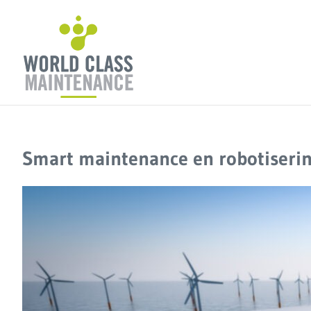
Ga
naar
inhoud
Smart maintenance en robotisering