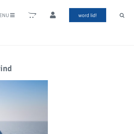
ENU
word lid!
wind