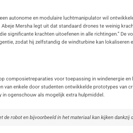
een autonome en modulaire luchtmanipulator wil ontwikkelen 
 Abeje Mersha legt uit dat standaard drones te weinig kra
ie significante krachten uitoefenen in alle richtingen.” De 
gentie, zodat hij zelfstandig de windturbine kan lokaliseren
p composietreparaties voor toepassing in windenergie en luc
lden van enkele door studenten ontwikkelde prototypes van c
y in ogenschouw als mogelijk extra hulpmiddel.
de robot en bijvoorbeeld ín het materiaal kan kijken dankzij d