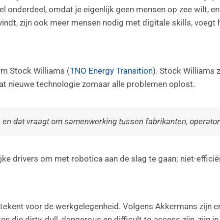
l onderdeel, omdat je eigenlijk geen mensen op zee wilt, en
vindt, zijn ook meer mensen nodig met digitale skills, voegt h
ym Stock Williams (
TNO Energy Transition
). Stock Williams 
dat nieuwe technologie zomaar alle problemen oplost.
en dat vraagt om samenwerking tussen fabrikanten, operator
ijke drivers om met robotica aan de slag te gaan; niet-effic
 betekent voor de werkgelegenheid. Volgens Akkermans zijn 
 die dirty, dull, dangerous en difficult to access zijn, zijn