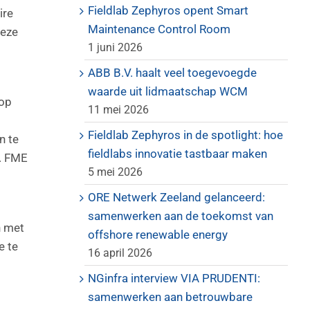
Fieldlab Zephyros opent Smart
ire
Maintenance Control Room
deze
1 juni 2026
ABB B.V. haalt veel toegevoegde
waarde uit lidmaatschap WCM
 op
11 mei 2026
Fieldlab Zephyros in de spotlight: hoe
n te
fieldlabs innovatie tastbaar maken
s. FME
5 mei 2026
ORE Netwerk Zeeland gelanceerd:
samenwerken aan de toekomst van
n met
offshore renewable energy
e te
16 april 2026
NGinfra interview VIA PRUDENTI:
samenwerken aan betrouwbare