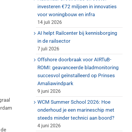
investeren €72 miljoen in innovaties
voor woningbouw en infra
14 juli 2026
AI helpt Railcenter bij kennisborging
in de railsector
7 juli 2026
Offshore doorbraak voor AIRTuB-
ROMI: geavanceerde bladmonitoring
succesvol geïnstalleerd op Prinses
Amaliawindpark
9 juni 2026
graal
WCM Summer School 2026: Hoe
terdam
onderhoud je een marineschip met
steeds minder technici aan boord?
4 juni 2026
 de