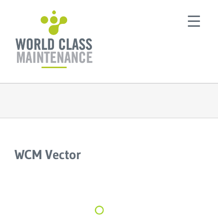
Ga
naar
inhoud
WCM Vector